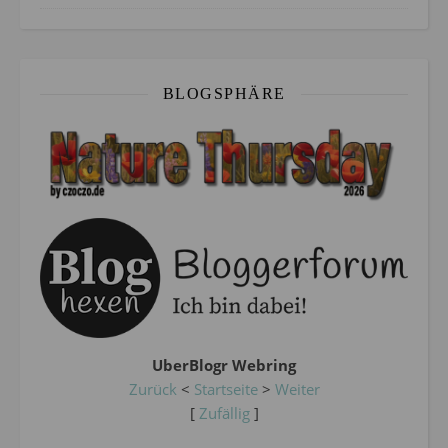
BLOGSPHÄRE
UberBlogr Webring
Zurück
<
Startseite
>
Weiter
[
Zufällig
]