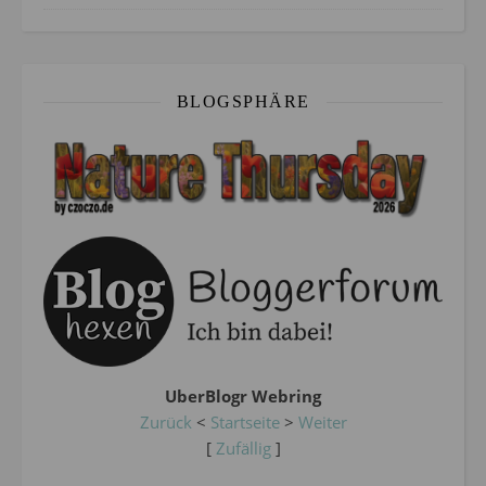
BLOGSPHÄRE
UberBlogr Webring
Zurück
<
Startseite
>
Weiter
[
Zufällig
]