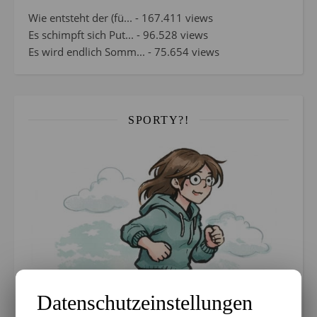
Wie entsteht der (fü...
- 167.411 views
Es schimpft sich Put...
- 96.528 views
Es wird endlich Somm...
- 75.654 views
SPORTY?!
Datenschutzeinstellungen