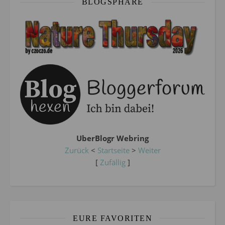
BLOGSPHÄRE
UberBlogr Webring
Zurück
<
Startseite
>
Weiter
[
Zufällig
]
EURE FAVORITEN