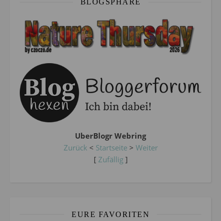
BLOGSPHÄRE
UberBlogr Webring
Zurück
<
Startseite
>
Weiter
[
Zufällig
]
EURE FAVORITEN