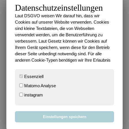
Datenschutzeinstellungen
Laut DSGVO weisen Wir darauf hin, dass wir
Als Farbmittel habe ich auch dieses Mal wieder
Cookies auf unserer Website verwenden. Cookies
Aquarell genommen, um aber ein bisschen mit den
sind kleine Textdateien, die von Webseiten
verschiedenen Möglichkeiten zu experimentieren,
verwendet werden, um die Benutzerführung zu
habe ich dieses Mal
Aquarellstifte
genommen und
verbessern. Laut Gesetz können wir Cookies auf
sie nachträglich mit Wasser bearbeitet.
Ihrem Gerät speichern, wenn diese für den Betrieb
dieser Seite unbedingt notwendig sind. Für alle
anderen Cookie-Typen benötigen wir Ihre Erlaubnis
Essenziell
Matomo Analyse
instagram
Einstellungen speichern
Mit dem Ergebnis bin ich ziemlich zufrieden, auch