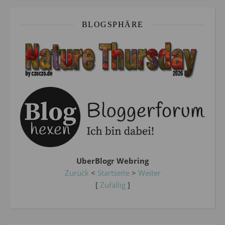
BLOGSPHÄRE
UberBlogr Webring
Zurück
<
Startseite
>
Weiter
[
Zufällig
]