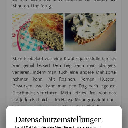
Minuten. Und fertig.
Mein Probelauf war eine Kräuterquarkstulle und es
war genial lecker! Den Teig kann man übrigens
variieren, indem man auch eine andere Mehlsorte
nehmen kann. Mit Rosinen, Kernen, Nüssen,
Gewürzen usw. kann man den Teig nach eigenen
Geschmack verfeinern. Mein letztes Brot war das
auf jeden Fall nicht… Im Hause Mondgras zieht nun,
wie
bei Frau Klingner
, die Brotzeit ein *hihi* .
Datenschutzeinstellungen
13 Kommentare
Laut DSGVO weisen Wir darauf hin, dass wir