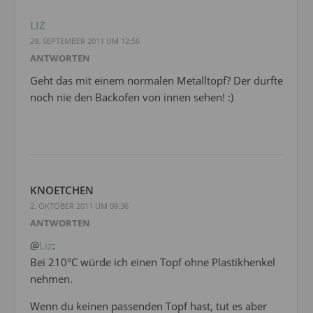
LIZ
29. SEPTEMBER 2011 UM 12:56
ANTWORTEN
Geht das mit einem normalen Metalltopf? Der durfte
noch nie den Backofen von innen sehen! :)
KNOETCHEN
2. OKTOBER 2011 UM 09:36
ANTWORTEN
@
Liz
:
Bei 210°C würde ich einen Topf ohne Plastikhenkel
nehmen.
Wenn du keinen passenden Topf hast, tut es aber