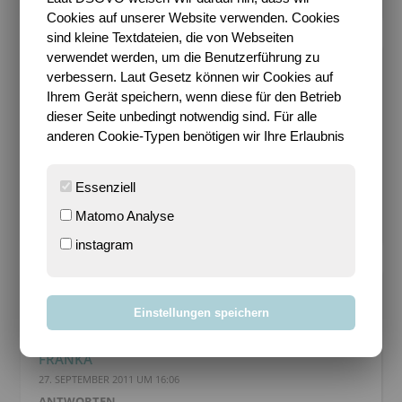
Cookies auf unserer Website verwenden. Cookies
sind kleine Textdateien, die von Webseiten
verwendet werden, um die Benutzerführung zu
SARI
verbessern. Laut Gesetz können wir Cookies auf
Ihrem Gerät speichern, wenn diese für den Betrieb
Frau Mondgras – Das bin ich, Sari. Gerne auch als
dieser Seite unbedingt notwendig sind. Für alle
Sari Mondgras bekannt und im Internet zu finden. 2-
anderen Cookie-Typen benötigen wir Ihre Erlaubnis
Fach-Mutter, Heldenehefrau, Kreativling,
Harmoniesüchtig und ständig auf der Suche nach
Glück. Ich komme aus Berlin, bin hier aufgewachsen
Essenziell
und lebe hier seit ich denken kann.
Matomo Analyse
instagram
13 KOMMENTARE
Einstellungen speichern
FRANKA
27. SEPTEMBER 2011 UM 16:06
ANTWORTEN