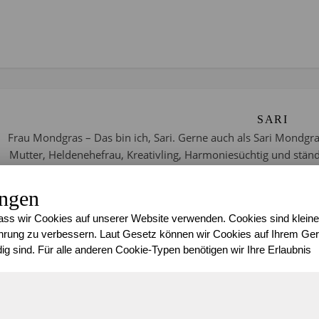
SARI
Frau Mondgras – Das bin ich, Sari. Gerne auch als Sari Mondgra
Mutter, Heldenehefrau, Kreativling, Harmoniesüchtig und stän
Berlin, bin hier aufgewachsen und lebe hie
ungen
ss wir Cookies auf unserer Website verwenden. Cookies sind kleine
rung zu verbessern. Laut Gesetz können wir Cookies auf Ihrem Gerä
ig sind. Für alle anderen Cookie-Typen benötigen wir Ihre Erlaubnis
DAS KÖNNTE DICH EBENFALLS 