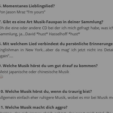
6. Momentanes Lieblingslied?
Von Jason Mraz “I’m yours”
7. Gibt es eine Art Musik-Fauxpas in deiner Sammlung?
Oh die eine oder andere CD bei der ich mich gefragt habe, was ic
Sammlung, ja…David *hust* Hasselhoff *hust*
8. Mit welchem Lied verbindest du persönliche Erinnerunge
Englishman in New York…aber da mag’ ich jetzt nicht ins Deta
again”….
9. Welche Musik hörst du um gut drauf zu kommen?
Meist japanische oder chinesische Musik
10. Welche Musik hörst du, wenn du traurig bist?
Allgemein einfach eher ruhigere Musik, wobei es mir bei Musik 
11. Welche Musik macht dich aggro?