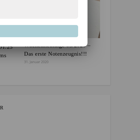
Wochenlieblinge 05/2020 –
01.25
Das erste Notenzeugnis!!!
ums
31. Januar 2020
AR