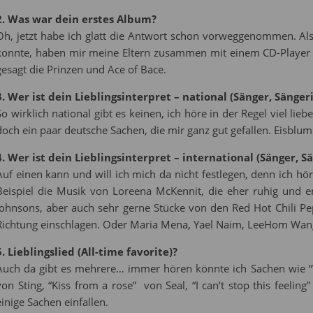
2. Was war dein erstes Album?
Oh, jetzt habe ich glatt die Antwort schon vorweggenommen. Als
konnte, haben mir meine Eltern zusammen mit einem CD-Player
gesagt die Prinzen und Ace of Bace.
3. Wer ist dein Lieblingsinterpret – national (Sänger, Sänger
So wirklich national gibt es keinen, ich höre in der Regel viel lie
doch ein paar deutsche Sachen, die mir ganz gut gefallen. Eisblu
4. Wer ist dein Lieblingsinterpret – international (Sänger, S
Auf einen kann und will ich mich da nicht festlegen, denn ich hö
Beispiel die Musik von Loreena McKennit, die eher ruhig und e
Johnsons, aber auch sehr gerne Stücke von den Red Hot Chili Pe
Richtung einschlagen. Oder Maria Mena, Yael Naim, LeeHom Wang
5. Lieblingslied (All-time favorite)?
Auch da gibt es mehrere… immer hören könnte ich Sachen wie “W
von Sting, “Kiss from a rose” von Seal, “I can’t stop this feel
einige Sachen einfallen.