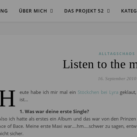
ANG
ÜBER MICH
DAS PROJEKT 52
KATEG
ALLTAGSCHAOS
Listen to the
16. September 2010
H
eute habe ich mir mal ein
Stöckchen bei Lyra
geklaut,
ist…
1. Was war deine erste Single?
Also ich hatte als erstes ein Album und das war von den Prinzen
Ace of Bace. Meine erste Maxi war….hm….schwer zu sagen, entwede
nicht sicher.