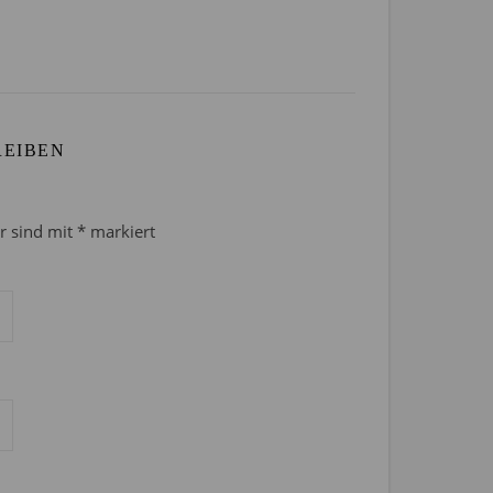
REIBEN
er sind mit
*
markiert