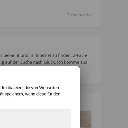
1 Kommentar
s bekannt und im Internet zu finden. 2-Fach-
dig auf der Suche nach Glück. Ich komme aus
r seit ich denken kann.
 Textdateien, die von Webseiten
t speichern, wenn diese für den
INTERESSIEREN