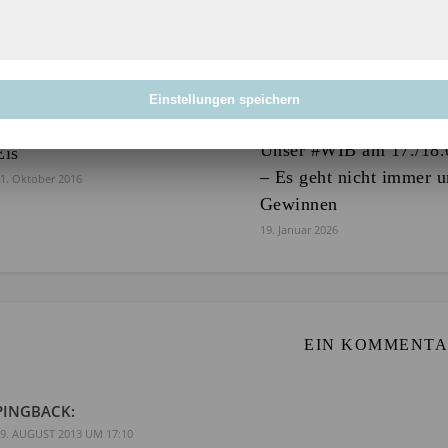
Unser WIB am 29./30.10.2016
Einstellungen speichern
– Funino-Spaß und Zauber im
Unser #WIB am 17./18.
Eis
– Es geht nicht immer 
1. Oktober 2016
Gewinnen
19. Januar 2026
EIN KOMMENT
PINGBACK:
9. AUGUST 2013 UM 17:10