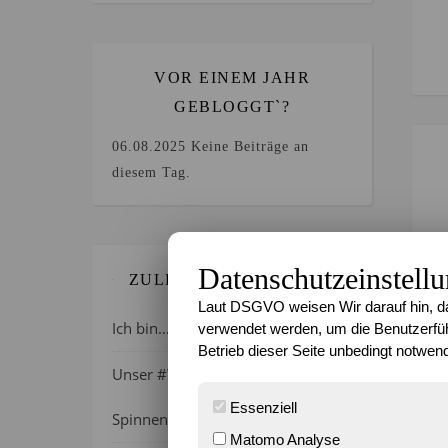
VOR EINEM JAHR
GEBLOGGT`?
06.08.2025
Keine Beiträge an
diesem Tag.
Datenschutzeinstell
ZULETZT GEBLOGGT…
Laut DSGVO weisen Wir darauf hin, da
Ich bin…
verwendet werden, um die Benutzerfüh
Betrieb dieser Seite unbedingt notwend
Unser #WIB am 01./02.08.2026 –
Essenziell
Spinnenalarm!
Matomo Analyse