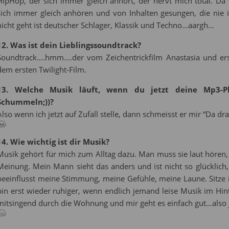
HipHop, der sich immer gleich anhört, der nervt mich total. Da 
sich immer gleich anhören und von Inhalten gesungen, die nie
nicht geht ist deutscher Schlager, Klassik und Techno…aargh…
12. Was ist dein Lieblingssoundtrack?
Soundtrack….hmm….der vom Zeichentrickfilm Anastasia und ers
dem ersten Twilight-Film.
13. Welche Musik läuft, wenn du jetzt deine Mp3-Pla
Schummeln;))?
Also wenn ich jetzt auf Zufall stelle, dann schmeisst er mir “Da dr
14. Wie wichtig ist dir Musik?
Musik gehört für mich zum Alltag dazu. Man muss sie laut hören,
Meinung. Mein Mann sieht das anders und ist nicht so glücklich
beeinflusst meine Stimmung, meine Gefühle, meine Laune. Sitze i
bin erst wieder ruhiger, wenn endlich jemand leise Musik im Hint
mitsingend durch die Wohnung und mir geht es einfach gut…also ja