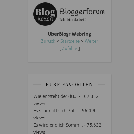
UberBlogr Webring
Zurück
<
Startseite
>
Weiter
[
Zufällig
]
EURE FAVORITEN
Wie entsteht der (fü...
- 167.312
views
Es schimpft sich Put...
- 96.490
views
Es wird endlich Somm...
- 75.632
views