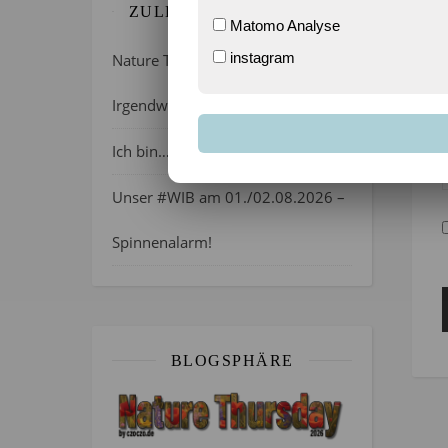
ZULETZT GEBLOGGT…
Matomo Analyse
instagram
Nature Thursday 21/2026 –
Irgendwie wie April, oder?
Ich bin…
Unser #WIB am 01./02.08.2026 –
Spinnenalarm!
BLOGSPHÄRE