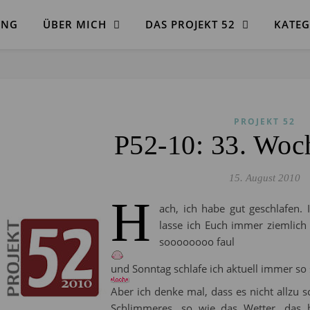
ANG
ÜBER MICH
DAS PROJEKT 52
KATEG
PROJEKT 52
P52-10: 33. Wo
15. August 2010
H
ach, ich habe gut geschlafen. I
lasse ich Euch immer ziemlich 
soooooooo faul
und Sonntag schlafe ich aktuell immer so 
Aber ich denke mal, dass es nicht allzu s
Schlimmeres, so wie das Wetter, das h