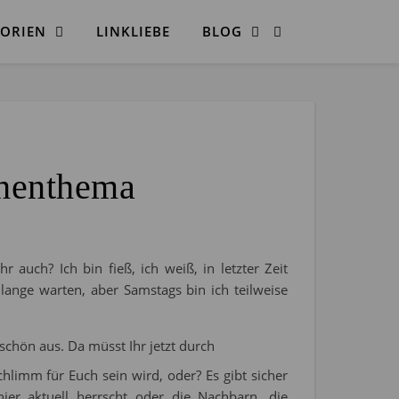
ORIEN
LINKLIEBE
BLOG
chenthema
hr auch? Ich bin fieß, ich weiß, in letzter Zeit
lange warten, aber Samstags bin ich teilweise
schön aus. Da müsst Ihr jetzt durch
chlimm für Euch sein wird, oder? Es gibt sicher
ier aktuell herrscht oder die Nachbarn, die