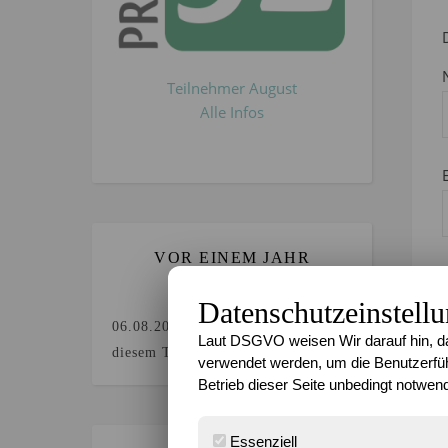
Teilnehmer August
Alle Infos
VOR EINEM JAHR
GEBLOGGT`?
Datenschutzeinstell
06.08.2025
Keine Beiträge an
Laut DSGVO weisen Wir darauf hin, da
diesem Tag.
verwendet werden, um die Benutzerfüh
Betrieb dieser Seite unbedingt notwend
Essenziell