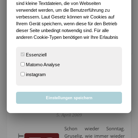
sind kleine Textdateien, die von Webseiten
Impressum
verwendet werden, um die Benutzerführung zu
verbessern. Laut Gesetz können wir Cookies auf
Bloggen mit Leidenschaft seit 14.03.2004
Ihrem Gerät speichern, wenn diese für den Betrieb
dieser Seite unbedingt notwendig sind. Für alle
anderen Cookie-Typen benötigen wir Ihre Erlaubnis
Cookie-Einstellungen verwalten
Essenziell
Matomo Analyse
instagram
PROJEKT 52
P52-09: 14.
Einstellungen speichern
Wochenthema
5. April 2009
Schon wieder Sonntag.
Gruselig, wie immer wieder