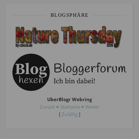
BLOGSPHÄRE
UberBlogr Webring
Zurück
<
Startseite
>
Weiter
[
Zufällig
]