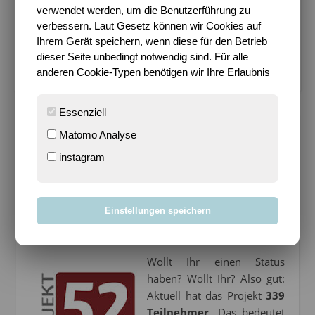
verwendet werden, um die Benutzerführung zu
Bloggen mit Leidenschaft seit 14.03.2004
verbessern. Laut Gesetz können wir Cookies auf
Ihrem Gerät speichern, wenn diese für den Betrieb
dieser Seite unbedingt notwendig sind. Für alle
Cookie-Einstellungen verwalten
anderen Cookie-Typen benötigen wir Ihre Erlaubnis
Essenziell
Matomo Analyse
PROJEKT 52
instagram
P52-09: 10.
Wochenthema
Einstellungen speichern
8. März 2009
Wollt Ihr einen Status
haben? Wollt Ihr? Also gut:
Aktuell hat das Projekt
339
Teilnehmer
. Das bedeutet