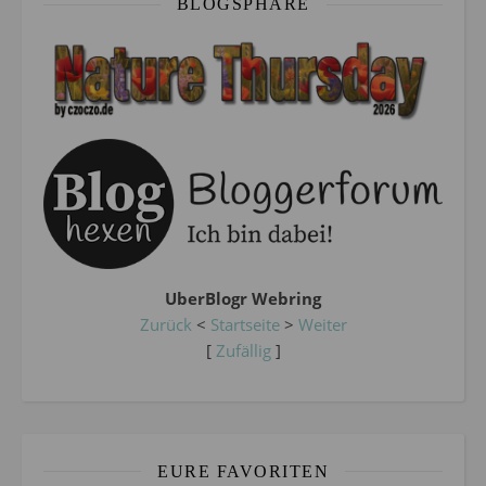
BLOGSPHÄRE
UberBlogr Webring
Zurück
<
Startseite
>
Weiter
[
Zufällig
]
EURE FAVORITEN