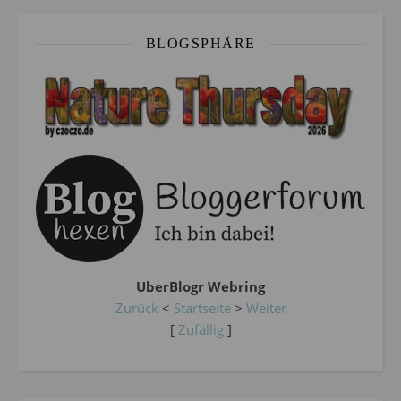
BLOGSPHÄRE
UberBlogr Webring
Zurück
<
Startseite
>
Weiter
[
Zufällig
]