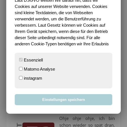
Laut DSGVO weisen Wir darauf hin, dass wir
Impressum
Cookies auf unserer Website verwenden. Cookies
sind kleine Textdateien, die von Webseiten
Bloggen mit Leidenschaft seit 14.03.2004
verwendet werden, um die Benutzerführung zu
verbessern. Laut Gesetz können wir Cookies auf
Ihrem Gerät speichern, wenn diese für den Betrieb
Cookie-Einstellungen verwalten
dieser Seite unbedingt notwendig sind. Für alle
anderen Cookie-Typen benötigen wir Ihre Erlaubnis
Essenziell
Matomo Analyse
ALLTAGSCHAOS
instagram
P52-10: 13.
Wochenthema
Einstellungen speichern
28. März 2010
Ohje ohje ohje, ich bin
schon wieder so spät dran.