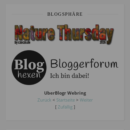
BLOGSPHÄRE
UberBlogr Webring
Zurück
<
Startseite
>
Weiter
[
Zufällig
]