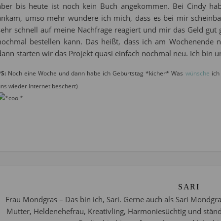
aber bis heute ist noch kein Buch angekommen. Bei Cindy habe
ankam, umso mehr wundere ich mich, dass es bei mir scheinbar 
sehr schnell auf meine Nachfrage reagiert und mir das Geld gut g
nochmal bestellen kann. Das heißt, dass ich am Wochenende n
dann starten wir das Projekt quasi einfach nochmal neu. Ich bin 
S:
Noch eine Woche und dann habe ich Geburtstag *kicher* Was
wünsche
ich
ns wieder Internet beschert)
SARI
Frau Mondgras – Das bin ich, Sari. Gerne auch als Sari Mondgra
Mutter, Heldenehefrau, Kreativling, Harmoniesüchtig und stän