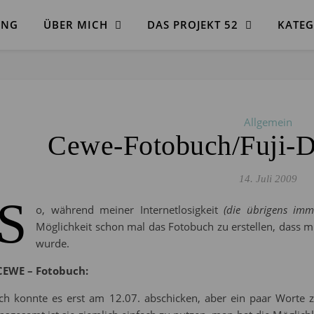
ANG
ÜBER MICH
DAS PROJEKT 52
KATEG
Allgemein
Cewe-Fotobuch/Fuji-Di
14. Juli 2009
S
o, während meiner Internetlosigkeit
(die übrigens im
Möglichkeit schon mal das Fotobuch zu erstellen, dass 
wurde.
CEWE – Fotobuch:
Ich konnte es erst am 12.07. abschicken, aber ein paar Worte 