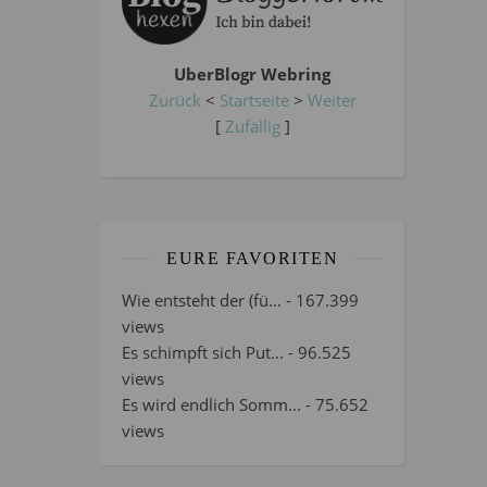
UberBlogr Webring
Zurück
<
Startseite
>
Weiter
[
Zufällig
]
EURE FAVORITEN
Wie entsteht der (fü...
- 167.399
views
Es schimpft sich Put...
- 96.525
views
Es wird endlich Somm...
- 75.652
views