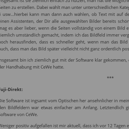
Insgesamt ist sie ziemlich einfach zu nutzen, man hat die Möglichk
Seiten zu erstellen. Dabei wählt man unter unterschiedlichen Katego
4 usw…hierbei kann man dann auch wählen, ob Text mit auf der S
einen Assistenten, der Dir alle ausgewählten Bilder bereits schön
mag es aber lieber, wenn die Seiten vollständig von einem Bil
ziemlich umständlich gemacht, indem ich das Bildfeld immer verg
noch herausfinden, dass es schneller geht, wenn man das Bild
auch, dass man das Bild später vielleicht nicht ganz ordentlich posi
Insgesamt bin ich ziemlich gut mit der Software klar gekommen,
der Handhabung mit CeWe hatte.
***
Fuji-Direkt:
Die Software ist ingsamt vom Optischen her ansehnlicher in mei
den Bildfeldern war etwas einfacher am Anfang. Letztendlich g
Software von CeWe.
Weniger positiv aufgefallen ist mir aktuell, dass ich vor 12 Tagen