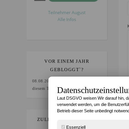
Teilnehmer August
Alle Infos
VOR EINEM JAHR
GEBLOGGT`?
08.08.2025
Keine Beiträge an
Datenschutzeinstell
diesem Tag.
Laut DSGVO weisen Wir darauf hin, da
verwendet werden, um die Benutzerfüh
Betrieb dieser Seite unbedingt notwend
ZULETZT GEBLOGGT…
Essenziell