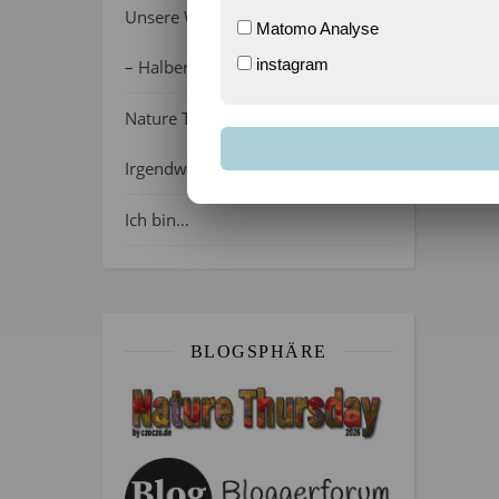
Unsere Wochenlieblinge 31/2026
Matomo Analyse
instagram
– Halber Alltag ist zurück
Nature Thursday 21/2026 –
Irgendwie wie April, oder?
Ich bin…
BLOGSPHÄRE